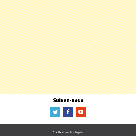
Suivez-nous
a
b
f
Crédits et mention légales