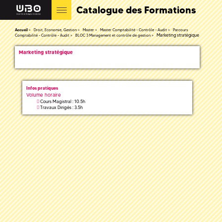
Catalogue des Formations
Accueil
Droit, Economie, Gestion
Master
Master Comptabilité - Contrôle - Audit
Parcours
Marketing stratégique
Comptabilité - Contrôle - Audit
BLOC 3 Management et contrôle de gestion
Marketing stratégique
Infos pratiques
Volume horaire
Cours Magistral : 10.5h
Travaux Dirigés : 3.5h