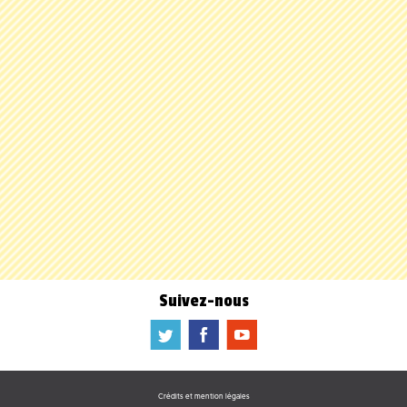
Suivez-nous
a
b
f
Crédits et mention légales