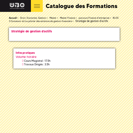
Catalogue des Formations
Accueil
Droit, Economie, Gestion
Master
Master Finance
parcours Finance d'entreprise
BLOC
Stratégie de gestion d'actifs
3 Concevoir et/ou piloter des solutions de gestion financière
Stratégie de gestion d'actifs
Infos pratiques
Volume horaire
Cours Magistral : 17.5h
Travaux Dirigés : 3.5h