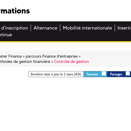
rmations
 d'inscription
Alternance
Mobilité internationale
Insert
ntinue
ster Finance
parcours Finance d'entreprise
éthodes de gestion financière
Contrôle de gestion
Dernière mise à jour le 2 mars 2026
Tweeter
Partager