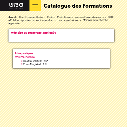
Catalogue des Formations
Accueil
Droit, Economie, Gestion
Master
Master Finance
parcours Finance d'entreprise
BLOC
Mémoire de recherche
6 Mobiliser et produire des savoirs spécialisés en contexte professionnel
appliquée
Mémoire de recherche appliquée
Infos pratiques
Volume horaire
Travaux Dirigés : 17.5h
Cours Magistral : 3.5h