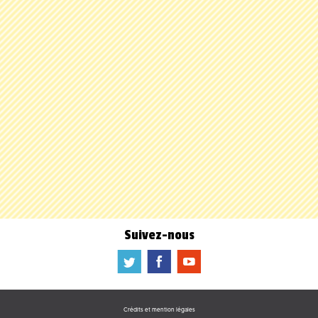
Suivez-nous
a
b
f
Crédits et mention légales