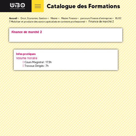
Catalogue des Formations
Accueil
Droit, Economie, Gestion
Master
Master Finance
parcours Finance d'entreprise
BLOC
Finance de marché 2
7 Mobiliser et produire des savoirs spécialisés en contexte professionnel
Finance de marché 2
Infos pratiques
Volume horaire
Cours Magistral : 17.5h
Travaux Dirigés : 7h