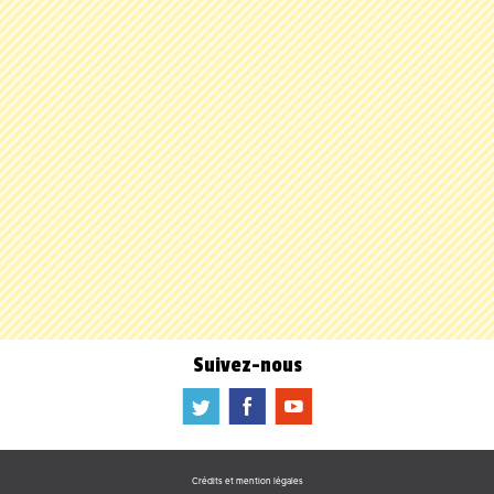
Suivez-nous
a
b
f
Crédits et mention légales