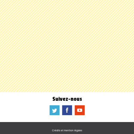
Suivez-nous
a
b
f
Crédits et mention légales