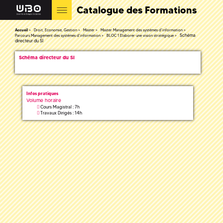
Catalogue des Formations
Accueil
Droit, Economie, Gestion
Master
Master Management des systèmes d'information
Schéma
Parcours Management des systèmes d'information
BLOC 1 Elaborer une vision stratégique
directeur du SI
Schéma directeur du SI
Infos pratiques
Volume horaire
Cours Magistral : 7h
Travaux Dirigés : 14h