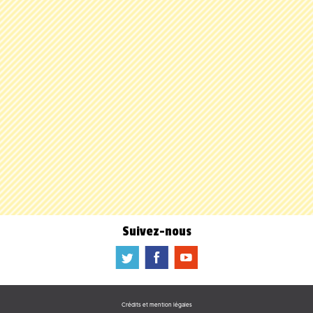
Suivez-nous
a
b
f
Crédits et mention légales