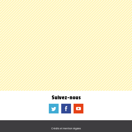
Suivez-nous
a
b
f
Crédits et mention légales