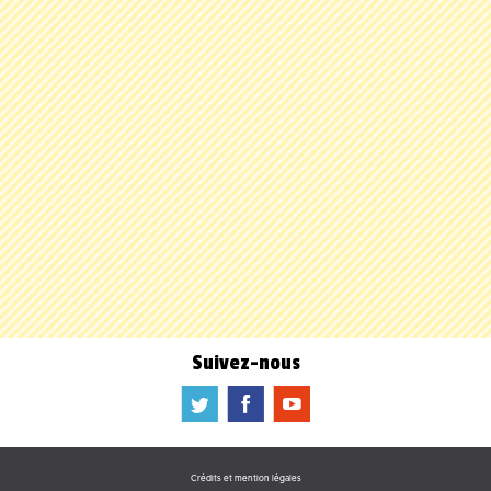
Suivez-nous
a
b
f
Crédits et mention légales