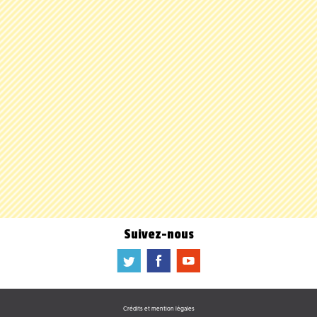
Suivez-nous
a
b
f
Crédits et mention légales