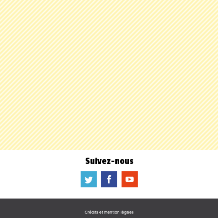
Suivez-nous
a
b
f
Crédits et mention légales