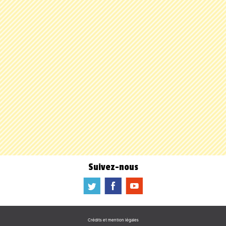
Suivez-nous
a
b
f
Crédits et mention légales