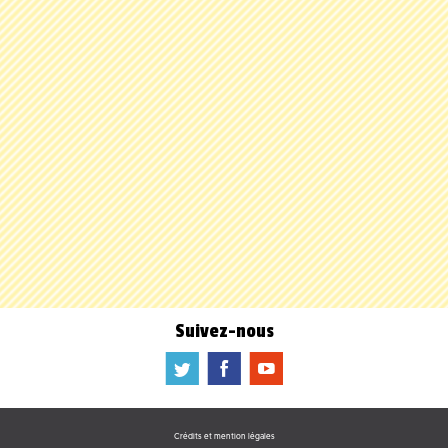
Suivez-nous
a
b
f
Crédits et mention légales