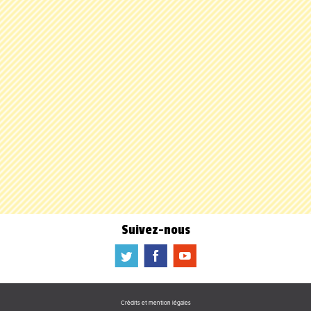
Suivez-nous
a
b
f
Crédits et mention légales