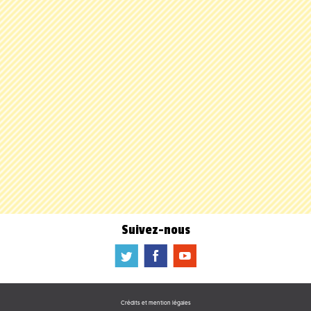
Suivez-nous
a
b
f
Crédits et mention légales