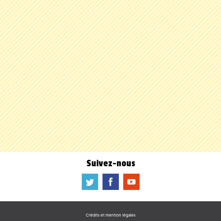
Suivez-nous
a
b
f
Crédits et mention légales