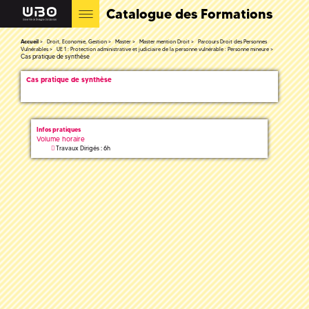
Catalogue des Formations
Accueil
Droit, Economie, Gestion
Master
Master mention Droit
Parcours Droit des Personnes
Vulnérables
UE 1 : Protection administrative et judiciaire de la personne vulnérable : Personne mineure
Cas pratique de synthèse
Cas pratique de synthèse
Infos pratiques
Volume horaire
Travaux Dirigés : 6h