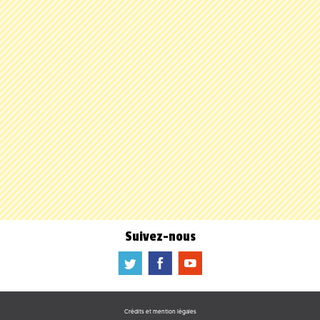
Suivez-nous
a
b
f
Crédits et mention légales