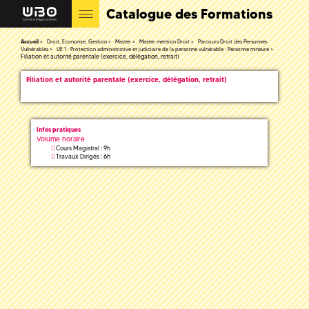
Catalogue des Formations
Accueil
Droit, Economie, Gestion
Master
Master mention Droit
Parcours Droit des Personnes
Vulnérables
UE 1 : Protection administrative et judiciaire de la personne vulnérable : Personne mineure
Filiation et autorité parentale (exercice, délégation, retrait)
Filiation et autorité parentale (exercice, délégation, retrait)
Infos pratiques
Volume horaire
Cours Magistral : 9h
Travaux Dirigés : 6h