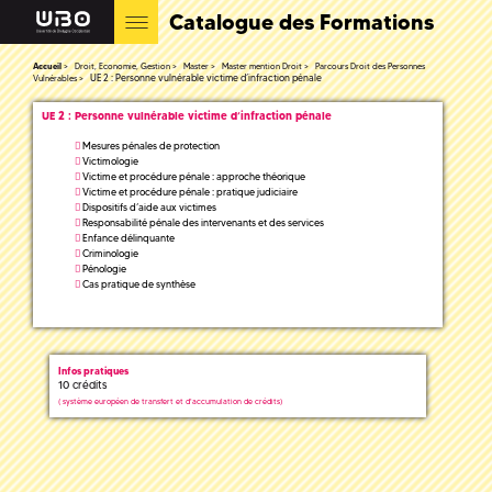
Catalogue des Formations
Accueil
Droit, Economie, Gestion
Master
Master mention Droit
Parcours Droit des Personnes
UE 2 : Personne vulnérable victime d’infraction pénale
Vulnérables
UE 2 : Personne vulnérable victime d’infraction pénale
Mesures pénales de protection
Victimologie
Victime et procédure pénale : approche théorique
Victime et procédure pénale : pratique judiciaire
Dispositifs d’aide aux victimes
Responsabilité pénale des intervenants et des services
Enfance délinquante
Criminologie
Pénologie
Cas pratique de synthèse
Infos pratiques
10 crédits
(
système européen de transfert et d'accumulation de crédits)