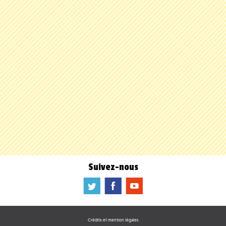
Suivez-nous
a
b
f
Crédits et mention légales