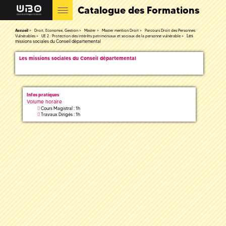
Catalogue des Formations
Accueil
Droit, Economie, Gestion
Master
Master mention Droit
Parcours Droit des Personnes
Les
Vulnérables
UE 2 : Protection des intérêts patrimoniaux et sociaux de la personne vulnérable
missions sociales du Conseil départemental
Les missions sociales du Conseil départemental
Infos pratiques
Volume horaire
Cours Magistral : 1h
Travaux Dirigés : 1h