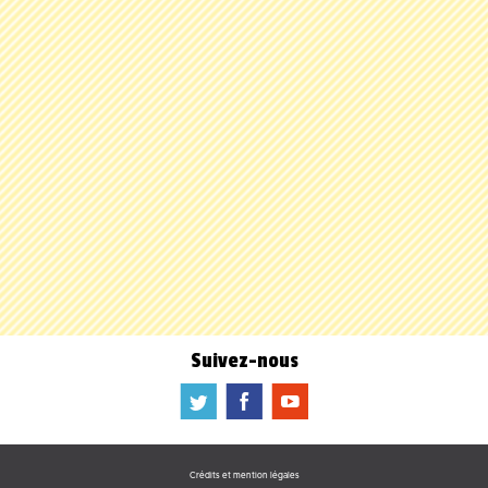
Suivez-nous
a
b
f
Crédits et mention légales