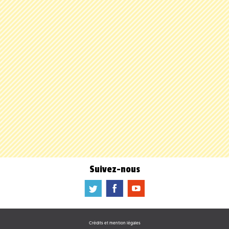
Suivez-nous
a
b
f
Crédits et mention légales