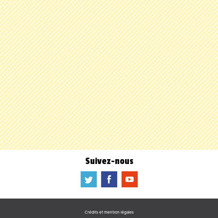
Suivez-nous
a
b
f
Crédits et mention légales