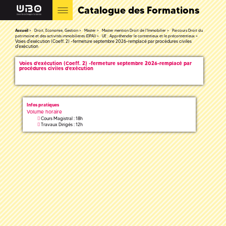
Catalogue des Formations
Accueil
Droit, Economie, Gestion
Master
Master mention Droit de l'Immobilier
Parcours Droit du
patrimoine et des activités immobilieres (DPAI)
UE : Appréhender le contentieux et le précontentieux
Voies d'exécution (Coeff. 2) -fermeture septembre 2026-remplacé par procédures civiles
d'exécution
Voies d'exécution (Coeff. 2) -fermeture septembre 2026-remplacé par
procédures civiles d'exécution
Infos pratiques
Volume horaire
Cours Magistral : 18h
Travaux Dirigés : 12h