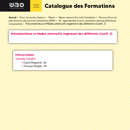
Catalogue des Formations
Accueil
Droit, Economie, Gestion
Master
Master mention Droit de l'Immobilier
Parcours Droit du
patrimoine et des activités immobilieres (DPAI)
UE : Appréhender le droit immobilier dans ses différentes
Précontentieux et Modes alternatifs reglement des différents (Coeff. 2)
composantes
Précontentieux et Modes alternatifs reglement des différents (Coeff. 2)
Infos pratiques
Volume horaire
Cours Magistral : 6h
Travaux Dirigés : 4h