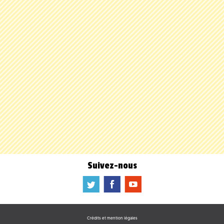
Suivez-nous
a
b
f
Crédits et mention légales