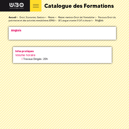
Catalogue des Formations
Accueil
Droit, Economie, Gestion
Master
Master mention Droit de l'Immobilier
Parcours Droit du
Anglais
patrimoine et des activités immobilieres (DPAI)
UE Langue vivante (1 LV1 à choisir)
Anglais
Infos pratiques
Volume horaire
Travaux Dirigés : 20h