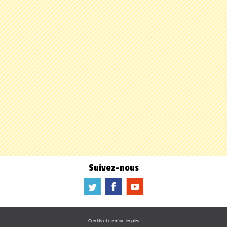
Suivez-nous
a
b
f
Crédits et mention légales