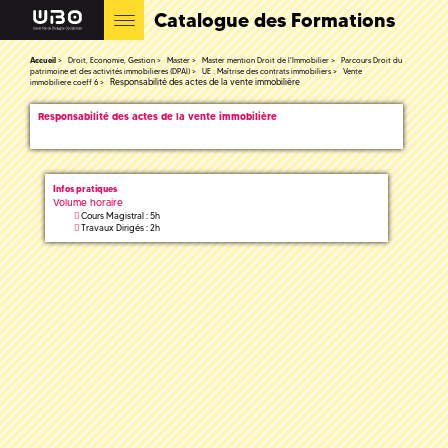
Catalogue des Formations
Accueil
Droit, Economie, Gestion
Master
Master mention Droit de l'Immobilier
Parcours Droit du
patrimoine et des activités immobilieres (DPAI)
UE : Maîtrise des contrats immobiliers
Vente
Responsabilité des actes de la vente immobilière
immobiliere coeff 6
Responsabilité des actes de la vente immobilière
Infos pratiques
Volume horaire
Cours Magistral : 5h
Travaux Dirigés : 2h