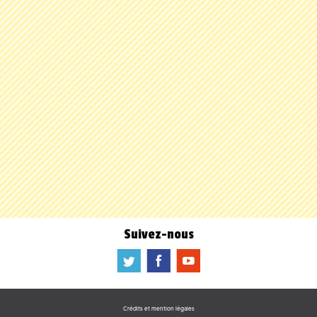
Suivez-nous
a
b
f
Crédits et mention légales