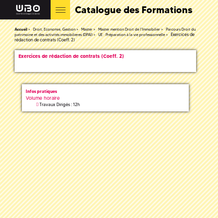
Catalogue des Formations
Accueil
Droit, Economie, Gestion
Master
Master mention Droit de l'Immobilier
Parcours Droit du
Exercices de
patrimoine et des activités immobilieres (DPAI)
UE : Préparation à la vie professionnelle
rédaction de contrats (Coeff. 2)
Exercices de rédaction de contrats (Coeff. 2)
Infos pratiques
Volume horaire
Travaux Dirigés : 12h