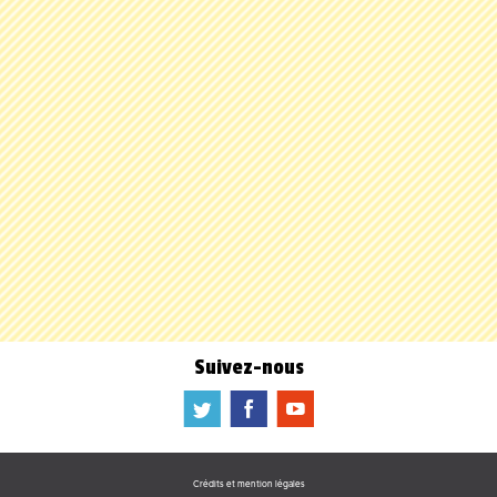
Suivez-nous
a
b
f
Crédits et mention légales