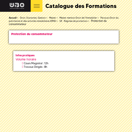
Catalogue des Formations
Accueil
Droit, Economie, Gestion
Master
Master mention Droit de l'Immobilier
Parcours Droit du
Protection du
patrimoine et des activités immobilieres (DPAI)
UE : Régimes de protection
consommateur
Protection du consommateur
Infos pratiques
Volume horaire
Cours Magistral : 12h
Travaux Dirigés : 8h