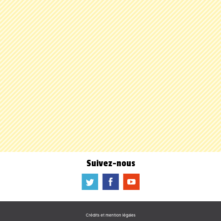
Suivez-nous
a
b
f
Crédits et mention légales