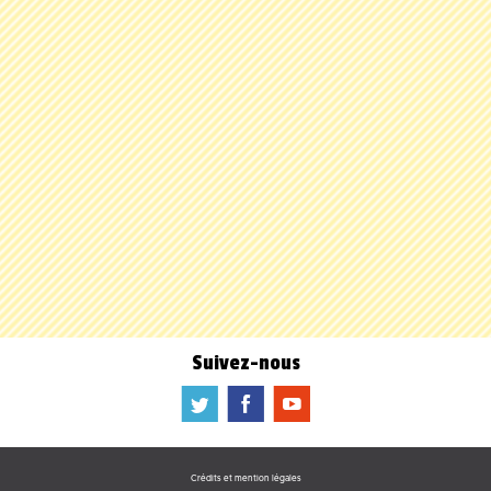
Suivez-nous
a
b
f
Crédits et mention légales