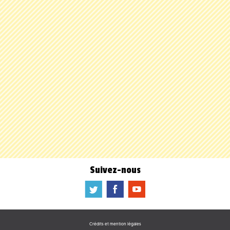
Suivez-nous
a
b
f
Crédits et mention légales