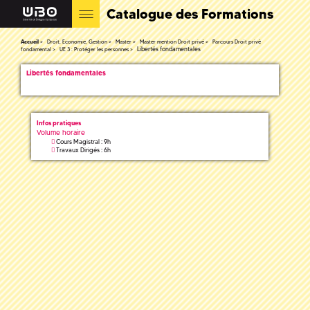
Catalogue des Formations
Accueil
Droit, Economie, Gestion
Master
Master mention Droit privé
Parcours Droit privé
Libertés fondamentales
fondamental
UE 3 : Protéger les personnes
Libertés fondamentales
Infos pratiques
Volume horaire
Cours Magistral : 9h
Travaux Dirigés : 6h