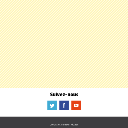
Suivez-nous
a
b
f
Crédits et mention légales