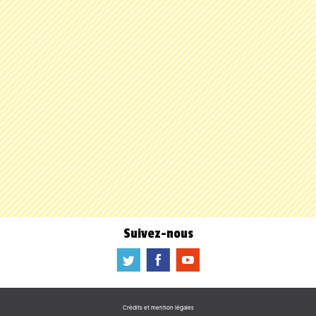
Suivez-nous
a
b
f
Crédits et mention légales