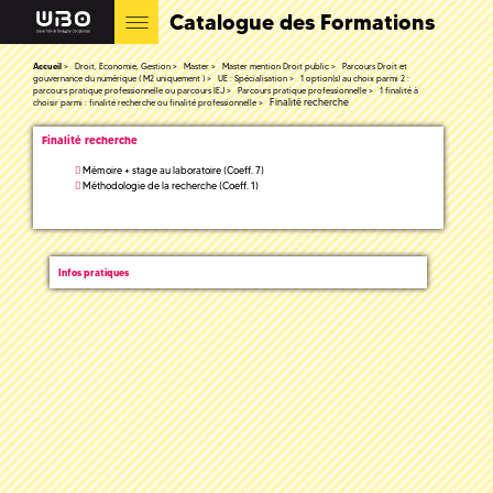
Catalogue des Formations
Accueil
Droit, Economie, Gestion
Master
Master mention Droit public
Parcours Droit et
gouvernance du numérique ( M2 uniquement )
UE : Spécialisation
1 option(s) au choix parmi 2 :
parcours pratique professionnelle ou parcours IEJ
Parcours pratique professionnelle
1 finalité à
Finalité recherche
choisir parmi : finalité recherche ou finalité professionnelle
Finalité recherche
Mémoire + stage au laboratoire (Coeff. 7)
Méthodologie de la recherche (Coeff. 1)
Infos pratiques