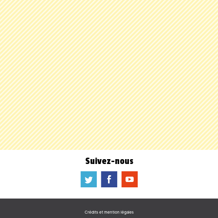
Suivez-nous
a
b
f
Crédits et mention légales