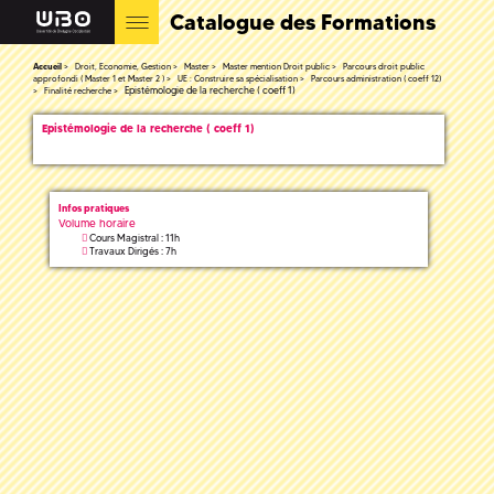
Catalogue des Formations
Accueil
Droit, Economie, Gestion
Master
Master mention Droit public
Parcours droit public
approfondi ( Master 1 et Master 2 )
UE : Construire sa spécialisation
Parcours administration ( coeff 12)
Epistémologie de la recherche ( coeff 1)
Finalité recherche
Epistémologie de la recherche ( coeff 1)
Infos pratiques
Volume horaire
Cours Magistral : 11h
Travaux Dirigés : 7h