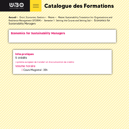
Catalogue des Formations
Accueil
Droit, Economie, Gestion
Master
Master Sustainability Transistion for Organisations and
Economics for
Resilience Management (STORM)
Semester 1 : Setting the Course and Setting Sail
Sustainability Managers
Economics for Sustainability Managers
Infos pratiques
5 crédits
(
système européen de transfert et d'accumulation de crédits)
Volume horaire
Cours Magistral : 35h