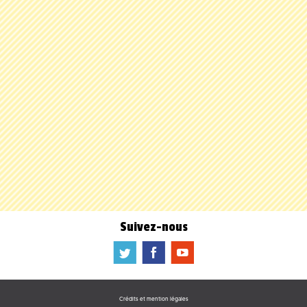
Suivez-nous
a
b
f
Crédits et mention légales