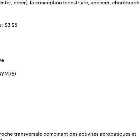
enter, créer), la conception (construire, agencer, chorégraphie
 : S3 S5
ve
GYM (5)
roche transversale combinant des activités acrobatiques et