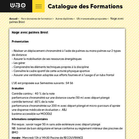
Catalogue des Formations
Nage avec
Accueil
Hors domaines de formation
Autres diplômes
UEs transversales proposées
palmes Brest
Nage avec palmes Brest
Présentation
- Réaliser un déplacement chronométré à l'aide de palmes ou mono palmes sur 2 types
de distance
- Assurer la mobilisation de ses ressources énergétiques
- Les gérer
- Comprendre les éléments techniques propres à la discipline
- Connaître le cadre sportif de cette activité physique sportive
- Assurer une ventilation adaptée aux efforts fournies et à l'usage d'un tuba frontal
L'UE est proposée aux Semestres suivants : S4 S6
Evaluation
Contrôle continu : 40 % de la note
performance chronométré sur une distance courte (50 m) avec départ plongé
contrôle terminal : 60% de la note
performance chronométrée sur 200 m avec départ plongé et micro-parcours d'apnée
une dispense médicale en évaluation = ABJ
barème accessible sur MOODLE
Informations complémentaires
Pré requis : savoir nager 50 m sans aide extérieure avec départ plongé
NB : bonnet de bain obligatoire et tenue conforme au règlement intérieur des piscines de
BMO
: Mercredi 13h à 14h30 Piscine de RECOUVRANCE
Horaire