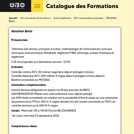
Catalogue des Formations
Natation
Accueil
Hors domaines de formation
Autres diplômes
UEs transversales proposées
Brest
Natation Brest
Présentation
Définition des termes, principes d'action, méthodologie de l'entrainement, principe
technique, biomécanique, flottabilité, règlement FINA, arbitrage, postes, historique et
règlement
L'UE est proposée aux Semestres suivants : S3 S5
Evaluation
Contrôle continu 40% 50 mètres nage libre départ plongée (chrono)
Contrôle théorique 60% 200 mètres 4 nages départ plongée (chrono départ)
Barème accessible sur MOODLE
Informations complémentaires
bonnet de bain obligatoire et respect du RI des piscines de BMO)
SAVOIR NAGER 50 Mètres sans aide extérieure avec départ plongé
Les SHN (listés ministériels) en natation ont la possibilité d'être évalués sur une attestation
de performance FFN en 200 m 4 nages réalisée lors de l'année concernée ou 100% en
contrôle terminal sur le 200 M 4 nages
: Mercredi 13h à 14h30 Piscine RECOUVRANCE
Horaire
1er cours mercredi 23 septembre 2026
Compétences visées