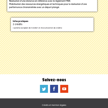
Réalisation d'une distance en référence avec le règlement FINA
Mobilisation des ressources énergétiques et techniques pour la réalisation d'une
performance chronométrée avec un départ plongé.
Infos pratiques
2 crédits
(
système européen de transfert et d'accumulation de crédits)
Suivez-nous
a
b
f
Crédits et mention légales