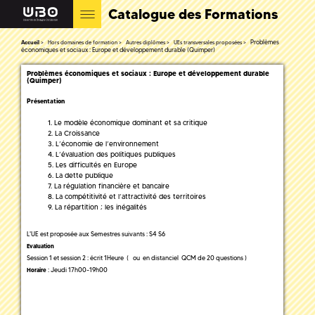
Catalogue des Formations
Problèmes
Accueil
Hors domaines de formation
Autres diplômes
UEs transversales proposées
économiques et sociaux : Europe et développement durable (Quimper)
Problèmes économiques et sociaux : Europe et développement durable
(Quimper)
Présentation
Le modèle économique dominant et sa critique
La Croissance
L’économie de l’environnement
L’évaluation des politiques publiques
Les difficultés en Europe
La dette publique
La régulation financière et bancaire
La compétitivité et l’attractivité des territoires
La répartition ; les inégalités
L'UE est proposée aux Semestres suivants : S4 S6
Evaluation
Session 1 et session 2 : écrit 1Heure ( ou en distanciel QCM de 20 questions )
: Jeudi 17h00-19h00
Horaire