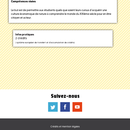
Compétences visées
Le but est de permettre aux étudiants quels que soient leurs cursus d’acquérir une
culture économique de nature à comprendre le monde du XXIème siècle pour en être
citoyen et acteur.
Infos pratiques
2 crédits
(
système européen de transfert et d'accumulation de crédits)
Suivez-nous
a
b
f
Crédits et mention légales