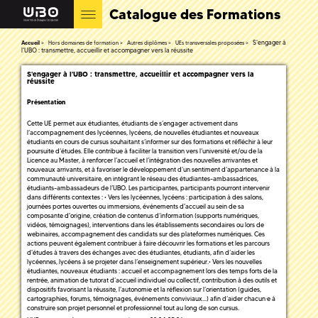
Catalogue des Formations
S'engager à
Accueil
Hors domaines de formation
Autres diplômes
UEs transversales proposées
l'UBO : transmettre, accueillir et accompagner vers la réussite
S'engager à l'UBO : transmettre, accueillir et accompagner vers la
réussite
Présentation
Cette UE permet aux étudiantes, étudiants de s’engager activement dans
l’accompagnement des lycéennes, lycéens, de nouvelles étudiantes et nouveaux
étudiants en cours de cursus souhaitant s’informer sur des formations et réfléchir à leur
poursuite d’études. Elle contribue à faciliter la transition vers l’université et/ou de la
Licence au Master, à renforcer l’accueil et l’intégration des nouvelles arrivantes et
nouveaux arrivants, et à favoriser le développement d’un sentiment d’appartenance à la
communauté universitaire, en intégrant le réseau des étudiantes-ambassadrices,
étudiants-ambassadeurs de l’UBO. Les participantes, participants pourront intervenir
dans différents contextes : • Vers les lycéennes, lycéens : participation à des salons,
journées portes ouvertes ou immersions, événements d'accueil au sein de sa
composante d'origine, création de contenus d’information (supports numériques,
vidéos, témoignages), interventions dans les établissements secondaires ou lors de
webinaires, accompagnement des candidats sur des plateformes numériques. Ces
actions peuvent également contribuer à faire découvrir les formations et les parcours
d'études à travers des échanges avec des étudiantes, étudiants, afin d’aider les
lycéennes, lycéens à se projeter dans l’enseignement supérieur.• Vers les nouvelles
étudiantes, nouveaux étudiants : accueil et accompagnement lors des temps forts de la
rentrée, animation de tutorat d’accueil individuel ou collectif, contribution à des outils et
dispositifs favorisant la réussite, l’autonomie et la réflexion sur l’orientation (guides,
cartographies, forums, témoignages, événements conviviaux…) afin d’aider chacun·e à
construire son projet personnel et professionnel tout au long de son cursus.