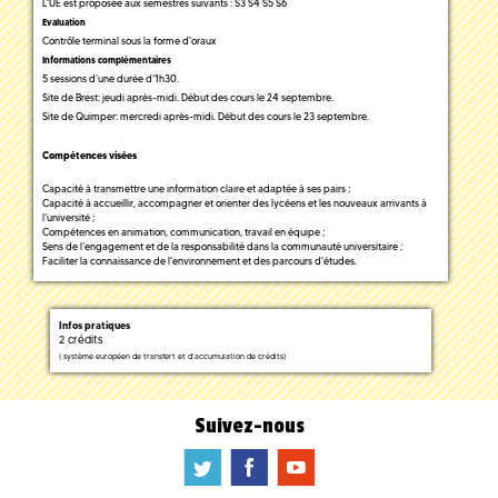
L'UE est proposée aux semestres suivants : S3 S4 S5 S6
Evaluation
Contrôle terminal sous la forme d'oraux
Informations complémentaires
5 sessions d’une durée d’1h30.
Site de Brest: jeudi après-midi. Début des cours le 24 septembre.
Site de Quimper: mercredi après-midi. Début des cours le 23 septembre.
Compétences visées
Capacité à transmettre une information claire et adaptée à ses pairs ;
Capacité à accueillir, accompagner et orienter des lycéens et les nouveaux arrivants à
l’université ;
Compétences en animation, communication, travail en équipe ;
Sens de l’engagement et de la responsabilité dans la communauté universitaire ;
Faciliter la connaissance de l'environnement et des parcours d'études.
Infos pratiques
2 crédits
(
système européen de transfert et d'accumulation de crédits)
Suivez-nous
a
b
f