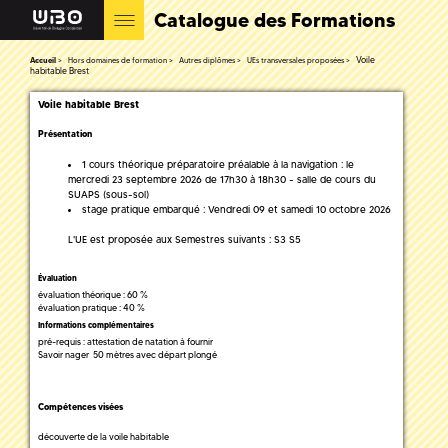
Catalogue des Formations
Voile
Accueil
Hors domaines de formation
Autres diplômes
UEs transversales proposées
habitable Brest
Voile habitable Brest
Présentation
1 cours théorique préparatoire préalable à la navigation : le
mercredi 23 septembre 2026 de 17h30 à 18h30 - salle de cours du
SUAPS (sous-sol)
stage pratique embarqué : Vendredi 09 et samedi 10 octobre 2026
L'UE est proposée aux Semestres suivants : S3 S5
Évaluation
évaluation théorique : 60 %
évaluation pratique : 40 %
Informations complémentaires
pré-requis : attestation de natation à fournir
Savoir nager 50 mètres avec départ plongé
Compétences visées
découverte de la voile habitable