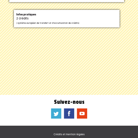
Infos pratiques
2 crédits
(
système européen de transfert et d'accumulation de crédits)
Suivez-nous
a
b
f
Crédits et mention légales