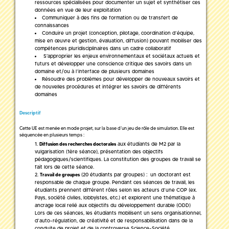
ressources spécialisées pour documenter un sujet et synthétiser ces
données en vue de leur exploitation
Communiquer à des fins de formation ou de transfert de
connaissances
Conduire un projet (conception, pilotage, coordination d’équipe,
mise en œuvre et gestion, évaluation, diffusion) pouvant mobiliser des
compétences pluridisciplinaires dans un cadre collaboratif
S'approprier les enjeux environnementaux et sociétaux actuels et
futurs et développer une conscience critique des savoirs dans un
domaine et/ou à l’interface de plusieurs domaines
Résoudre des problèmes pour développer de nouveaux savoirs et
de nouvelles procédures et intégrer les savoirs de différents
domaines
Descriptif
Cette UE est menée en mode projet, sur la base d’un jeu de rôle de simulation. Elle est
séquencée en plusieurs temps :
aux étudiants de M2 par la
Diffusion des recherches doctorales
vulgarisation (1ère séance), présentation des objectifs
pédagogiques/scientifiques. La constitution des groupes de travail se
fait lors de cette séance.
(20 étudiants par groupes) : un doctorant est
Travail de groupes
responsable de chaque groupe. Pendant ces séances de travail, les
étudiants prennent différent rôles selon les acteurs d’une COP (ex.
Pays, société civiles, lobbyistes, etc.) et explorent une thématique à
ancrage local relié aux objectifs du développement durable (ODD)
Lors de ces séances, les étudiants mobilisent un sens organisationnel,
d’auto-régulation, de créativité et de responsabilisation dans de la
conduite de projet et de la controverse Science-Société.