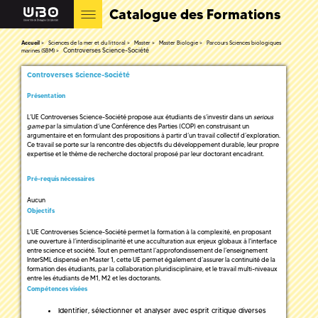
Catalogue des Formations
Accueil
Sciences de la mer et du littoral
Master
Master Biologie
Parcours Sciences biologiques
Controverses Science-Société
marines (SBM)
Controverses Science-Société
Présentation
L’UE Controverses Science-Société propose aux étudiants de s’investir dans un
serious
game
par la simulation d’une Conférence des Parties (COP) en construisant un
argumentaire et en formulant des propositions à partir d’un travail collectif d’exploration.
Ce travail se porte sur la rencontre des objectifs du développement durable, leur propre
expertise et le thème de recherche doctoral proposé par leur doctorant encadrant.
Pré-requis nécessaires
Aucun
Objectifs
L’UE Controverses Science-Société permet la formation à la complexité, en proposant
une ouverture à l’interdisciplinarité et une acculturation aux enjeux globaux à l'interface
entre science et société. Tout en permettant l’approfondissement de l’enseignement
InterSML dispensé en Master 1, cette UE permet également d’assurer la continuité de la
formation des étudiants, par la collaboration pluridisciplinaire, et le travail multi-niveaux
entre les étudiants de M1, M2 et les doctorants.
Compétences visées
Identifier, sélectionner et analyser avec esprit critique diverses