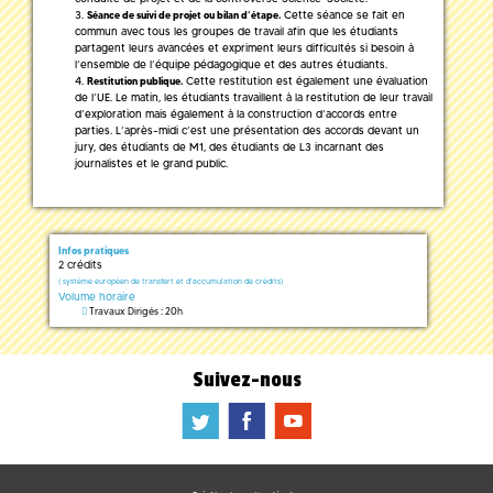
Cette séance se fait en
Séance de suivi de projet ou bilan d’étape.
commun avec tous les groupes de travail afin que les étudiants
partagent leurs avancées et expriment leurs difficultés si besoin à
l’ensemble de l’équipe pédagogique et des autres étudiants.
Cette restitution est également une évaluation
Restitution publique.
de l’UE. Le matin, les étudiants travaillent à la restitution de leur travail
d’exploration mais également à la construction d’accords entre
parties. L’après-midi c’est une présentation des accords devant un
jury, des étudiants de M1, des étudiants de L3 incarnant des
journalistes et le grand public.
Infos pratiques
2 crédits
(
système européen de transfert et d'accumulation de crédits)
Volume horaire
Travaux Dirigés : 20h
Suivez-nous
a
b
f