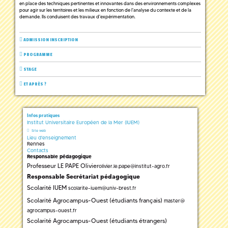
en place des techniques pertinentes et innovantes dans des environnements complexes
pour agir sur les territoires et les milieux en fonction de l'analyse du contexte et de la
demande. Ils conduisent des travaux d'expérimentation.
ADMISSION INSCRIPTION
PROGRAMME
STAGE
ET APRÈS ?
Infos pratiques
Institut Universitaire Européen de la Mer (IUEM)
Site web
Lieu d'enseignement
Rennes
Contacts
Responsable pédagogique
Professeur LE PAPE Olivier
olivier.le.pape
@
institut-agro.fr
Responsable Secrétariat pédagogique
Scolarité IUEM
scolarite-iuem
@
univ-brest.fr
Scolarité Agrocampus-Ouest (étudiants français)
master
@
agrocampus-ouest.fr
Scolarité Agrocampus-Ouest (étudiants étrangers)