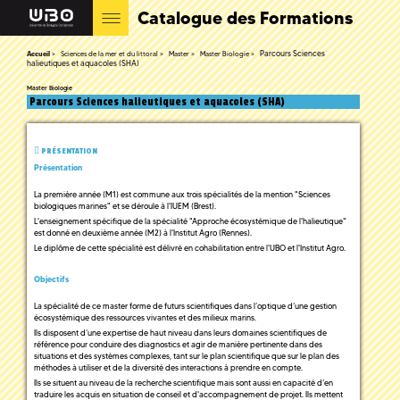
Catalogue des Formations
Parcours Sciences
Accueil
Sciences de la mer et du littoral
Master
Master Biologie
halieutiques et aquacoles (SHA)
Master Biologie
Parcours Sciences halieutiques et aquacoles (SHA)
PRÉSENTATION
Présentation
La première année (M1) est commune aux trois spécialités de la mention "Sciences
biologiques marines" et se déroule à l'IUEM (Brest).
L'enseignement spécifique de la spécialité "Approche écosystémique de l'halieutique"
est donné en deuxième année (M2) à l'Institut Agro (Rennes).
Le diplôme de cette spécialité est délivré en cohabilitation entre l'UBO et l'Institut Agro.
Objectifs
La spécialité de ce master forme de futurs scientifiques dans l’optique d’une gestion
écosystémique des ressources vivantes et des milieux marins.
Ils disposent d’une expertise de haut niveau dans leurs domaines scientifiques de
référence pour conduire des diagnostics et agir de manière pertinente dans des
situations et des systèmes complexes, tant sur le plan scientifique que sur le plan des
méthodes à utiliser et de la diversité des interactions à prendre en compte.
Ils se situent au niveau de la recherche scientifique mais sont aussi en capacité d’en
traduire les acquis en situation de conseil et d'accompagnement de projet. Ils mettent