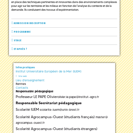
en place des techniques pertinentes et innovantes dans des environnements complexes
pour agir sur les territoires et les milieux en fonction de l'analyse du contexte et de la
demande. Ils conduisent des travaux d'expérimentation.
ADMISSION INSCRIPTION
PROGRAMME
STAGE
ET APRÈS ?
Infos pratiques
Institut Universitaire Européen de la Mer (IUEM)
Site web
Lieu d'enseignement
Rennes
Contacts
Responsable pédagogique
Professeur LE PAPE Olivier
olivier.le.pape
@
institut-agro.fr
Responsable Secrétariat pédagogique
Scolarité IUEM
scolarite-iuem
@
univ-brest.fr
Scolarité Agrocampus-Ouest (étudiants français)
master
@
agrocampus-ouest.fr
Scolarité Agrocampus-Ouest (étudiants étrangers)