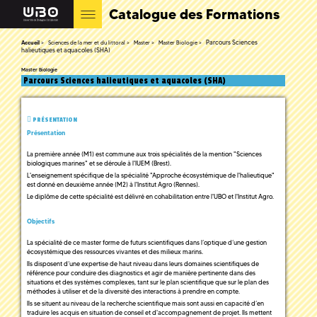
Catalogue des Formations
Parcours Sciences
Accueil
Sciences de la mer et du littoral
Master
Master Biologie
halieutiques et aquacoles (SHA)
Master Biologie
Parcours Sciences halieutiques et aquacoles (SHA)
PRÉSENTATION
Présentation
La première année (M1) est commune aux trois spécialités de la mention "Sciences
biologiques marines" et se déroule à l'IUEM (Brest).
L'enseignement spécifique de la spécialité "Approche écosystémique de l'halieutique"
est donné en deuxième année (M2) à l'Institut Agro (Rennes).
Le diplôme de cette spécialité est délivré en cohabilitation entre l'UBO et l'Institut Agro.
Objectifs
La spécialité de ce master forme de futurs scientifiques dans l’optique d’une gestion
écosystémique des ressources vivantes et des milieux marins.
Ils disposent d’une expertise de haut niveau dans leurs domaines scientifiques de
référence pour conduire des diagnostics et agir de manière pertinente dans des
situations et des systèmes complexes, tant sur le plan scientifique que sur le plan des
méthodes à utiliser et de la diversité des interactions à prendre en compte.
Ils se situent au niveau de la recherche scientifique mais sont aussi en capacité d’en
traduire les acquis en situation de conseil et d'accompagnement de projet. Ils mettent