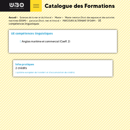
Catalogue des Formations
Accueil
Sciences de la mer et du littoral
Master
Master mention Droit des espaces et des activités
UE
maritimes (DEAM)
parcours Droit, mer et littoral
PARCOURS ALTERNANT S9 DAM
compétences linguistiques
UE compétences linguistiques
Anglais maritime et commercial (Coeff. 2)
Infos pratiques
2 crédits
(
système européen de transfert et d'accumulation de crédits)