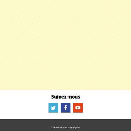
Suivez-nous
a
b
f
Crédits et mention légales