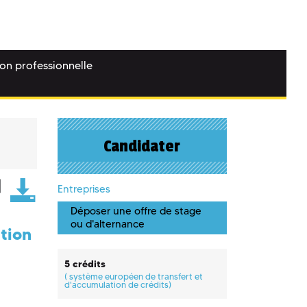
ion professionnelle
Candidater
Entreprises
Déposer une offre de stage
ou d'alternance
ation
5 crédits
(
système européen de transfert et
d'accumulation de crédits)