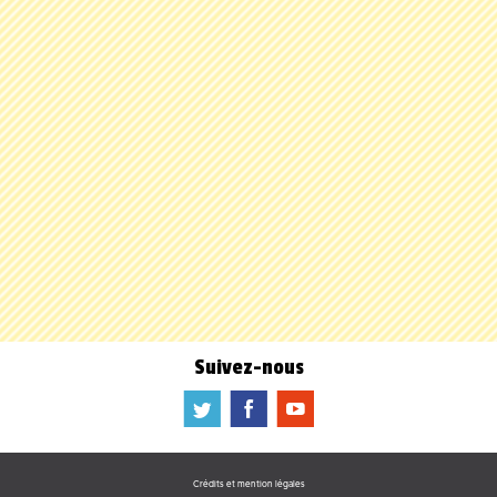
Suivez-nous
a
b
f
Crédits et mention légales