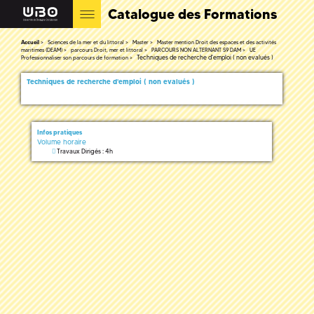
Catalogue des Formations
Accueil
Sciences de la mer et du littoral
Master
Master mention Droit des espaces et des activités
maritimes (DEAM)
parcours Droit, mer et littoral
PARCOURS NON ALTERNANT S9 DAM
UE
Techniques de recherche d'emploi ( non evalués )
Professionnaliser son parcours de formation
Techniques de recherche d'emploi ( non evalués )
Infos pratiques
Volume horaire
Travaux Dirigés : 4h