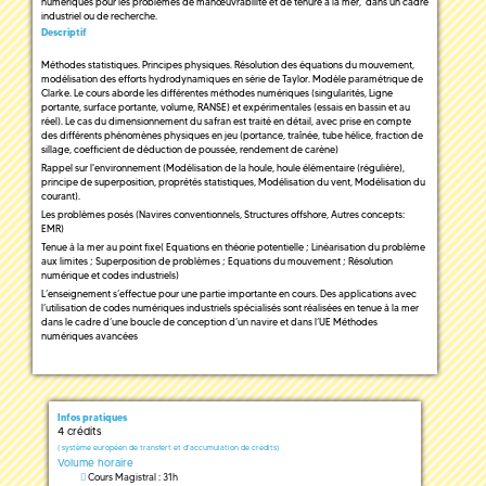
numériques pour les problèmes de manœuvrabilité et de tenure à la mer, dans un cadre
industriel ou de recherche.
Descriptif
Méthodes statistiques. Principes physiques. Résolution des équations du mouvement,
modélisation des efforts hydrodynamiques en série de Taylor. Modèle paramétrique de
Clarke. Le cours aborde les différentes méthodes numériques (singularités, Ligne
portante, surface portante, volume, RANSE) et expérimentales (essais en bassin et au
réel). Le cas du dimensionnement du safran est traité en détail, avec prise en compte
des différents phénomènes physiques en jeu (portance, traînée, tube hélice, fraction de
sillage, coefficient de déduction de poussée, rendement de carène)
Rappel sur l'environnement (Modélisation de la houle, houle élémentaire (régulière),
principe de superposition, proprétés statistiques, Modélisation du vent, Modélisation du
courant).
Les problèmes posés (Navires conventionnels, Structures offshore, Autres concepts:
EMR)
Tenue à la mer au point fixe( Equations en théorie potentielle ; Linéarisation du problème
aux limites ; Superposition de problèmes ; Equations du mouvement ; Résolution
numérique et codes industriels)
L’enseignement s’effectue pour une partie importante en cours. Des applications avec
l’utilisation de codes numériques industriels spécialisés sont réalisées en tenue à la mer
dans le cadre d’une boucle de conception d’un navire et dans l’UE Méthodes
numériques avancées
Infos pratiques
4 crédits
(
système européen de transfert et d'accumulation de crédits)
Volume horaire
Cours Magistral : 31h