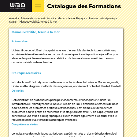
Catalogue des Formations
Accueil
Sciences de la mer et du littoral
Master
Master Physique
Parcours Hydrodynamique
Manoeuvrabilité, tenue à la mer
navale
Manoeuvrabilité, tenue à la mer
Présentation
L’objectif de cette UE est d’acquérir une vue d’ensemble des techniques statistiques,
expérimentales et les méthodes de calcul numériques à sa disposition aujourd’hui pour
aborder les problèmes de manœuvrabilité et de tenure à la mer aussi bien dans un
cadre industriel ou de recherche.
Pré-requis nécessaires
Introduction à l’Hydrodynamique Navale, couche limite et turbulence, Onde de gravité,
Houle, scatter diagram, méthode des singularités, écoulement potentiel. Fluide I, Fluide II
Objectifs
L’étudiant met en pratiques les principes fondamentaux théoriques vus dans l’UE
Introduction à l’Hydrodynamique Navale. A la fin de l’UE il détient les éléments de base
pour aborder les problèmes pratiques et théoriques. Il est en mesure de traiter ses
problèmes pour le projet de recherche et le stage du semestre 10 en s’appuyant le cas
échéant sur une étude bibliographique. Il est en mesure également d’aborder avec le
recul nécessaire l’UE Méthode Numériques avancées.
Compétences visées
connaissance des techniques statistiques, expérimentales et des méthodes de calcul