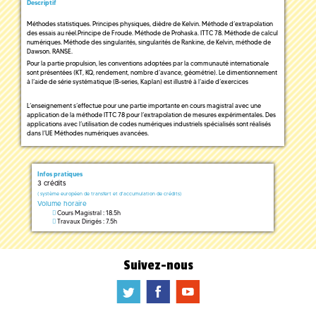
Descriptif
Méthodes statistiques. Principes physiques, dièdre de Kelvin. Méthode d’extrapolation
des essais au réel.Principe de Froude. Méthode de Prohaska. ITTC 78. Méthode de calcul
numériques. Méthode des singularités, singularités de Rankine, de Kelvin, méthode de
Dawson. RANSE.
Pour la partie propulsion, les conventions adoptées par la communauté internationale
sont présentées (KT, KQ, rendement, nombre d’avance, géométrie). Le dimentionnement
à l’aide de série systématique (B-series, Kaplan) est illustré à l’aide d’exercices
L’enseignement s’effectue pour une partie importante en cours magistral avec une
application de la méthode ITTC 78 pour l’extrapolation de mesures expérimentales. Des
applications avec l’utilisation de codes numériques industriels spécialisés sont réalisés
dans l’UE Méthodes numériques avancées.
Infos pratiques
3 crédits
(
système européen de transfert et d'accumulation de crédits)
Volume horaire
Cours Magistral : 18.5h
Travaux Dirigés : 7.5h
Suivez-nous
a
b
f