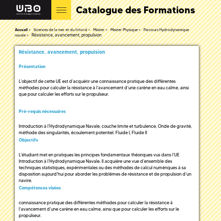
Catalogue des Formations
Accueil
Sciences de la mer et du littoral
Master
Master Physique
Parcours Hydrodynamique
Résistance, avancement, propulsion
navale
Résistance, avancement, propulsion
Présentation
L’objectif de cette UE est d’acquérir une connaissance pratique des différentes
méthodes pour calculer la résistance à l’avancement d’une carène en eau calme, ainsi
que pour calculer les efforts sur le propulseur.
Pré-requis nécessaires
Introduction à l’Hydrodynamique Navale, couche limite et turbulence, Onde de gravité,
méthode des singularités, écoulement potentiel. Fluide I, Fluide II
Objectifs
L’étudiant met en pratiques les principes fondamentaux théoriques vus dans l’UE
Introduction à l’Hydrodynamique Navale. Il acquière une vue d’ensemble des
techniques statistiques, expérimentales ou des méthodes de calcul numériques à sa
disposition aujourd’hui pour aborder les problèmes de résistance et de propulsion d’un
navire.
Compétences visées
connaissance pratique des différentes méthodes pour calculer la résistance à
l’avancement d’une carène en eau calme, ainsi que pour calculer les efforts sur le
propulseur.