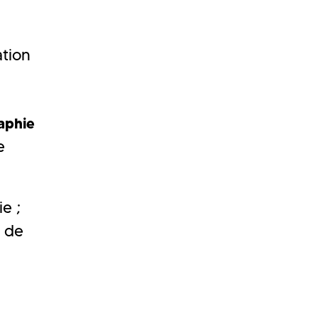
ation
aphie
e
e ;
e de