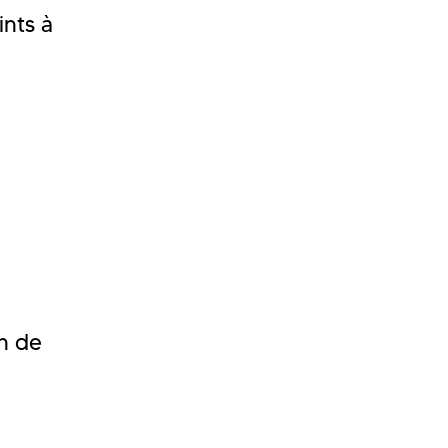
ints à
on de