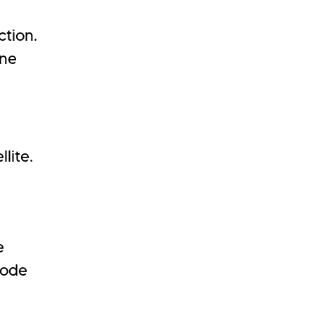
tion.
ène
lite.
e
iode