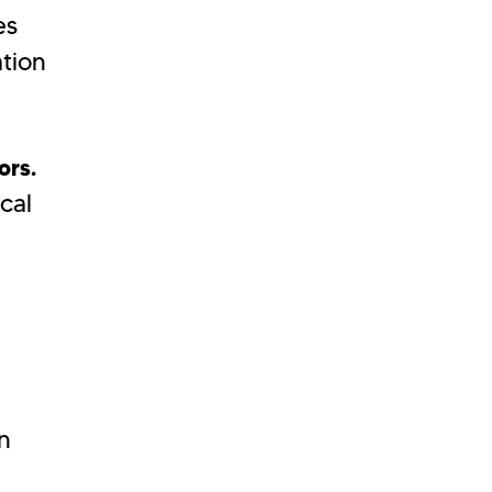
es
ation
ors.
cal
n