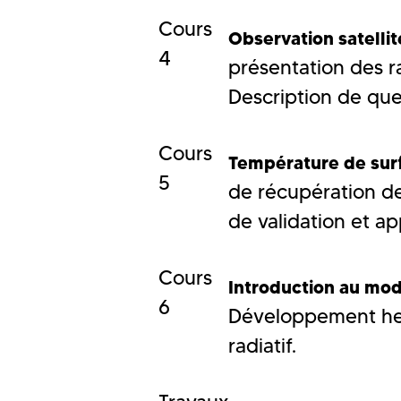
Cours
Observation satelli
4
présentation des ra
Description de que
Cours
Température de surf
5
de récupération de
de validation et ap
Cours
Introduction au modè
6
Développement heur
radiatif.