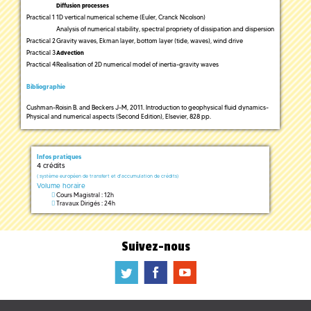
Diffusion processes
Practical 1
1D vertical numerical scheme (Euler, Cranck Nicolson)
Analysis of numerical stability, spectral propriety of dissipation and dispersion
Practical 2
Gravity waves, Ekman layer, bottom layer (tide, waves), wind drive
Practical 3
Advection
Practical 4
Realisation of 2D numerical model of inertia-gravity waves
Bibliographie
Cushman-Roisin B. and Beckers J-M, 2011. Introduction to geophysical fluid dynamics-
Physical and numerical aspects (Second Edition), Elsevier, 828 pp.
Infos pratiques
4 crédits
(
système européen de transfert et d'accumulation de crédits)
Volume horaire
Cours Magistral : 12h
Travaux Dirigés : 24h
Suivez-nous
a
b
f