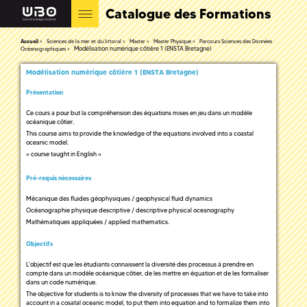
Catalogue des Formations
Accueil
Sciences de la mer et du littoral
Master
Master Physique
Parcours Sciences des Données
Modélisation numérique côtière 1 (ENSTA Bretagne)
Océanographiques
Modélisation numérique côtière 1 (ENSTA Bretagne)
Présentation
Ce cours a pour but la compréhension des équations mises en jeu dans un modèle
océanique côtier.
This course aims to provide the knowledge of the equations involved into a coastal
oceanic model.
« course taught in English »
Pré-requis nécessaires
Mécanique des fluides géophysiques / geophysical fluid dynamics
Océanographie physique descriptive / descriptive physical oceanography
Mathématiques appliquées / applied mathematics.
Objectifs
L’objectif est que les étudiants connaissent la diversité des processus à prendre en
compte dans un modèle océanique côtier, de les mettre en équation et de les formaliser
dans un code numérique.
The objective for students is to know the diversity of processes that we have to take into
account in a cosatal oceanic model, to put them into equation and to formalize them into