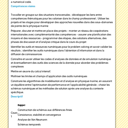
a numerical code.
Compétences visées
Travailler en groupe sur des situations transversales ; développer les liens entre
compétences thématiques pour les valoriser dans le champ professionnel ; Utiliser les
projets et les stages pour développer des approches nouvelles dans des sous-domaines
de pointe de la physique marine
Préparer, discuter et mettre en place des projets - monter un réseau de coopérations
internationales avec complémentarité des compétences - assurer une planification des
moyens et des ressources - programmer des étapes, des solutions alternatives, des
phases de discussion et d'analyse critique dans le cours du projet
Identifier les outils et ressources numériques pour le problem solving et savoir valider les
résultats ; identifier les outils numériques dans l’obtention d’information et dans la
diffusion de connaissances
Connaître et savoir utiliser les codes d’analyses de données et de simulation numérique
et éventuellement des outils des sciences de la donnée pour aborder des problèmes
complexes
Mettre en œuvre du calcul intensif.
Maîtriser les limites et champs d'application des outils numériques
Construire les algorithmes de modélisation et d’analyse en physique marine, en assurant
un équilibre entre l’optimisation de performance et l’applicabilité générale ; choisir les
schémas numériques et les méthodes de solution après une analyse du contexte
spécifique.
Descriptif
Rappel
Construction de schémas aux différences finies
Cours
Consistance, stabilité et convergence
1
Analyse de Von Neumann
Schémas temporels