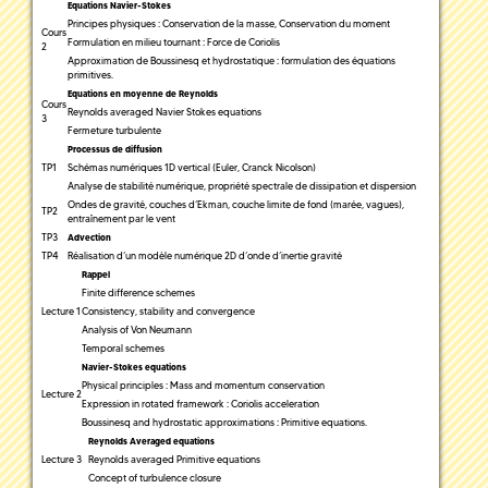
Equations Navier-Stokes
Principes physiques : Conservation de la masse, Conservation du moment
Cours
Formulation en milieu tournant : Force de Coriolis
2
Approximation de Boussinesq et hydrostatique : formulation des équations
primitives.
Equations en moyenne de Reynolds
Cours
Reynolds averaged Navier Stokes equations
3
Fermeture turbulente
Processus de diffusion
TP1
Schémas numériques 1D vertical (Euler, Cranck Nicolson)
Analyse de stabilité numérique, propriété spectrale de dissipation et dispersion
Ondes de gravité, couches d’Ekman, couche limite de fond (marée, vagues),
TP2
entraînement par le vent
TP3
Advection
TP4
Réalisation d’un modèle numérique 2D d’onde d’inertie gravité
Rappel
Finite difference schemes
Lecture 1
Consistency, stability and convergence
Analysis of Von Neumann
Temporal schemes
Navier-Stokes
equations
Physical principles : Mass and momentum conservation
Lecture 2
Expression in rotated framework : Coriolis acceleration
Boussinesq and hydrostatic approximations : Primitive equations.
Reynolds Averaged equations
Lecture 3
Reynolds averaged Primitive equations
Concept of turbulence closure