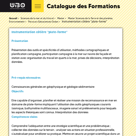
Catalogue des Formations
Accueil
Sciences de la mer et du littoral
Master
Master Sciences de la Terre et des planètes,
Instrumentation côtière "plate-forme"
Environnement
Parcours Géosciences Océan
Instrumentation côtière "plate-forme"
Présentation
Présentation des outils et spécificités d’utilisation, méthodes cartographiques et
planification campagne, participation campagne à la mer sur navire de façade et
station avec organisation du travail en quarts à la mer, prises de décisions, interprétation
données.
Pré-requis nécessaires
Connaissances générales en géophysique et géologie sédimentaire
Objectifs
Etre capable d’organiser, planifier et réaliser une mission de reconnaissance en mer en
domaine de plate-forme impliquant l’utilisation des outils géophysiques courants
(sismique, bathymétrie multifaisceaux, imagerie sonar) et prélèvements pour lesquels
les aspects théoriques sont connus. Interprétation des données
Compétences visées
Comprendre l’adéquation entre une stratégie scientifique et une problématique ;
collecter des données sur le terrain ; analyser ses actions en situation professionnelle,
s’autoévaluer pour améliorer sa pratique ;Mettre en œuvre un projet scientifique dans un