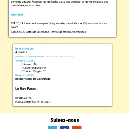
contexte adapté. Recenser les méthodes adaptées au projet et mettre en place des
méthodologies adaptées.
Descriptif
CM, TD, TP traitement sismique/ Bathy en salle, travail à la mer (3 jours minimum sur
navire
Façade N/O Côtes de la Manche + navire de station Albert Lucas)
Infos pratiques
4 crédits
(
système européen de transfert et d'accumulation de crédits)
Volume horaire
Autres : 18h
Cours Magistral : 4h
Travaux Dirigés : 12h
Responsable(s)
Responsable pédagogique
Le Roy Pascal
0298498726
Pascal.Leroy
@
univ-brest.fr
Suivez-nous