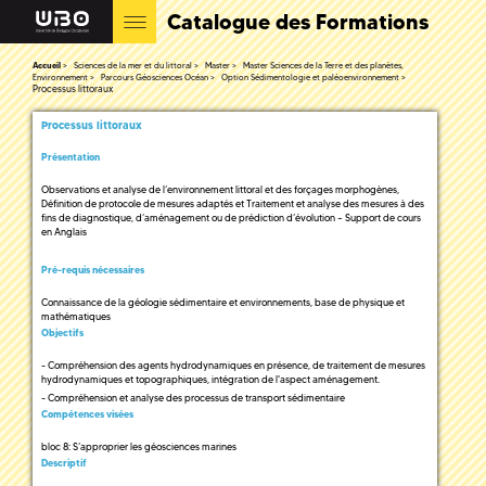
Catalogue des Formations
Accueil
Sciences de la mer et du littoral
Master
Master Sciences de la Terre et des planètes,
Environnement
Parcours Géosciences Océan
Option Sédimentologie et paléoenvironnement
Processus littoraux
Processus littoraux
Présentation
Observations et analyse de l’environnement littoral et des forçages morphogènes,
Définition de protocole de mesures adaptés et Traitement et analyse des mesures à des
fins de diagnostique, d’aménagement ou de prédiction d’évolution – Support de cours
en Anglais
Pré-requis nécessaires
Connaissance de la géologie sédimentaire et environnements, base de physique et
mathématiques
Objectifs
- Compréhension des agents hydrodynamiques en présence, de traitement de mesures
hydrodynamiques et topographiques, intégration de l'aspect aménagement.
- Compréhension et analyse des processus de transport sédimentaire
Compétences visées
bloc 8: S’approprier les géosciences marines
Descriptif