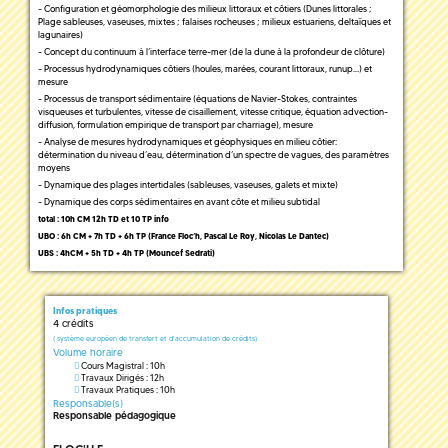
- Configuration et géomorphologie des milieux littoraux et côtiers (Dunes littorales ;
Plage sableuses, vaseuses, mixtes ; falaises rocheuses ; milieux estuariens, deltaïques et
lagunaires)
- Concept du continuum à l’interface terre-mer (de la dune à la profondeur de clôture)
- Processus hydrodynamiques côtiers (houles, marées, courant littoraux, runup…) et
mesure
- Processus de transport sédimentaire (équations de Navier-Stokes, contraintes
visqueuses et turbulentes, vitesse de cisaillement, vitesse critique, équation advection-
diffusion, formulation empirique de transport par charriage), mesure
- Analyse de mesures hydrodynamiques et géophysiques en milieu côtier:
détermination du niveau d’eau, détermination d’un spectre de vagues, des paramètres
moyens
- Dynamique des plages intertidales (sableuses, vaseuses, galets et mixte)
- Dynamique des corps sédimentaires en avant côte et milieu subtidal
total : 10h CM 12h TD et 10 TP info
UBO : 6h CM + 7h TD + 6h TP (France Floc’h, Pascal Le Roy, Nicolas Le Dantec)
UBS : 4hCM + 5h TD + 4h TP (Mouncef Sedrati)
Infos pratiques
4 crédits
(
système européen de transfert et d'accumulation de crédits)
Volume horaire
Cours Magistral : 10h
Travaux Dirigés : 12h
Travaux Pratiques : 10h
Responsable(s)
Responsable pédagogique